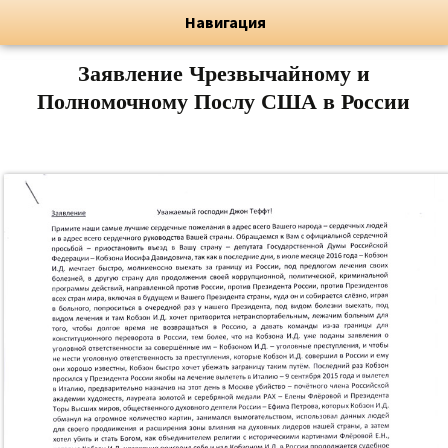
Художник, Официальный сайт
Переход
Флёрова Елена Николаевна
Навигация
Заявление Чрезвычайному и
Полномочному Послу США в России