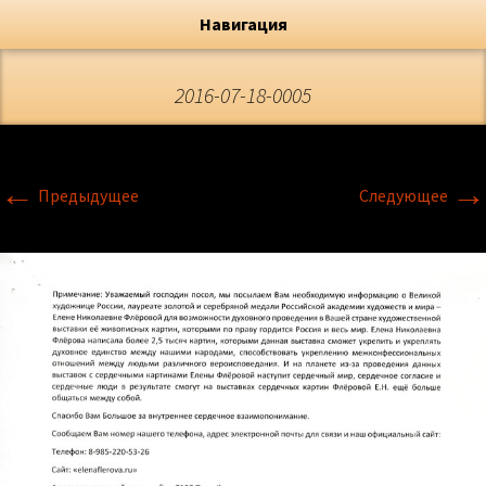
Художник, Официальный сайт
Переход
Флёрова Елена Николаевна
Навигация
2016-07-18-0005
←
→
Предыдущее
Следующее