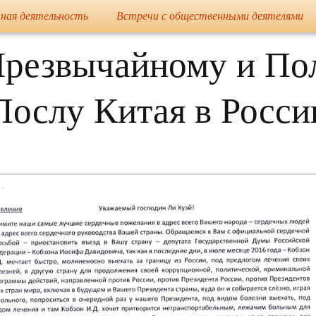
сайт
ная деятельность
Встречи с общественными деятелями
Елена Николае
Чрезвычайному и П
Послу Китая в Росси