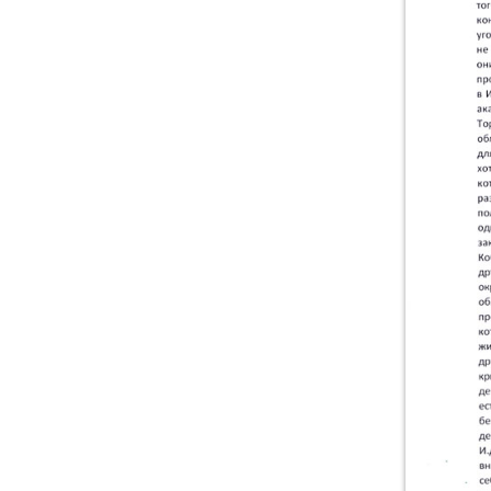
Каталог «Тора и
История»
Каталог «Российская
Государственная
Библиотека»
Коллекционная Серия:
«Английский Клуб»
Личные Коллекции
Елены Николаевны
Флёровой
Стоимость картин на
мировом рынке