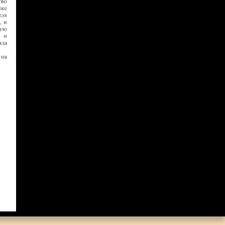
Коллекция малой
пластики И.Д. Кобзона