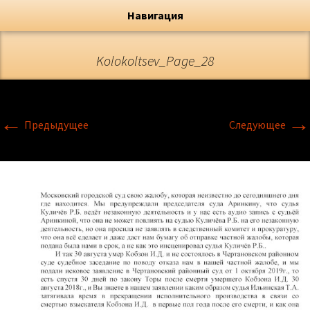
Художник, Официальный сайт
Переход
Флёрова Елена Николаевна
Навигация
Kolokoltsev_Page_28
←
→
Предыдущее
Следующее