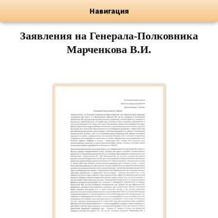
Художник, Официальный сайт
Переход
Флёрова Елена Николаевна
Навигация
Заявления на Генерала-Полковника
Марченкова В.И.