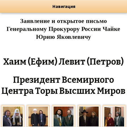
Художник, Официальный сайт
Переход
Флёрова Елена Николаевна
Навигация
Заявление и открытое письмо
Генеральному Прокурору России Чайке
Юрию Яковлевичу
Хаим (Ефим) Левит (Петров)
Президент Всемирного
Центра Торы Высших Миров