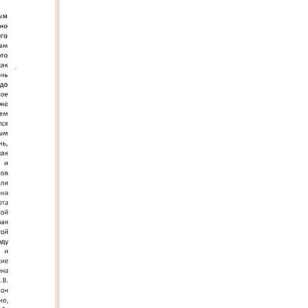
Коллекция малой
пластики И.Д. Кобзона