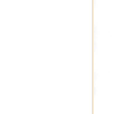
Каталог «Тора и
История»
Каталог «Российская
Государственная
Библиотека»
Коллекционная Серия:
«Английский Клуб»
Личные Коллекции
Елены Николаевны
Флёровой
Стоимость картин на
мировом рынке