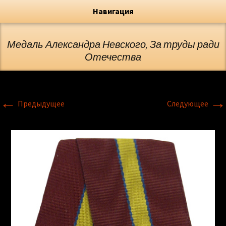
Художник, Официальный сайт
Переход
Флёрова Елена Николаевна
Навигация
Медаль Александра Невского, За труды ради
Отечества
←
→
Предыдущее
Следующее