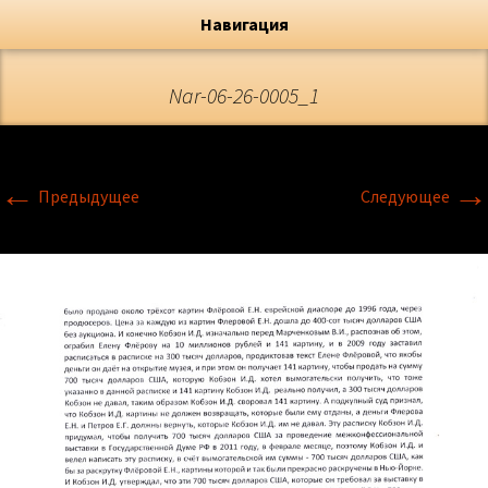
Художник, Официальный сайт
Переход
Флёрова Елена Николаевна
Навигация
Nar-06-26-0005_1
←
→
Предыдущее
Следующее