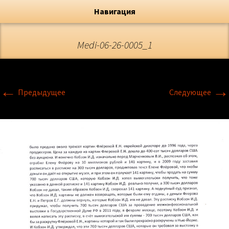
Художник, Официальный сайт
Переход
Флёрова Елена Николаевна
Навигация
Medi-06-26-0005_1
←
→
Предыдущее
Следующее