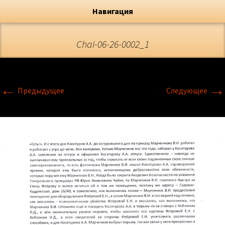
Художник, Официальный сайт
Переход
Флёрова Елена Николаевна
Навигация
Chai-06-26-0002_1
←
→
Предыдущее
Следующее