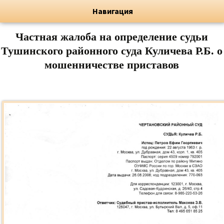
Художник, Официальный сайт
Переход
Флёрова Елена Николаевна
Навигация
Частная жалоба на определение судьи
Тушинского районного суда Куличева Р.Б. о
мошенничестве приставов