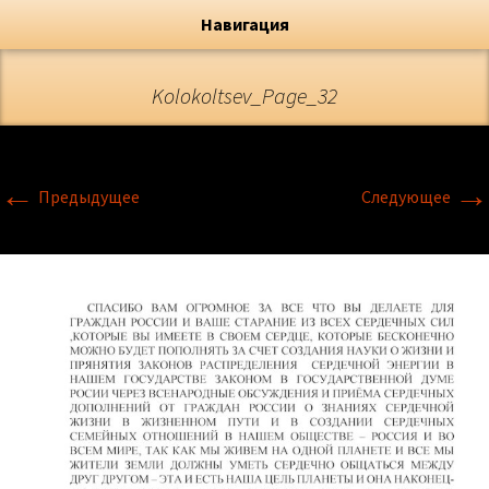
Художник, Официальный сайт
Переход
Флёрова Елена Николаевна
Навигация
Kolokoltsev_Page_32
←
→
Предыдущее
Следующее