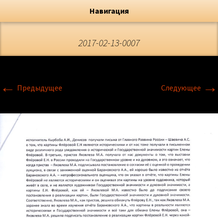
Художник, Официальный сайт
Переход
Флёрова Елена Николаевна
Навигация
2017-02-13-0007
←
→
Предыдущее
Следующее