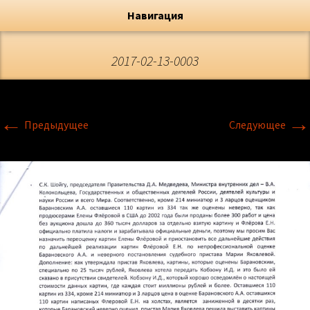
Художник, Официальный сайт
Переход
Флёрова Елена Николаевна
Навигация
2017-02-13-0003
←
→
Предыдущее
Следующее