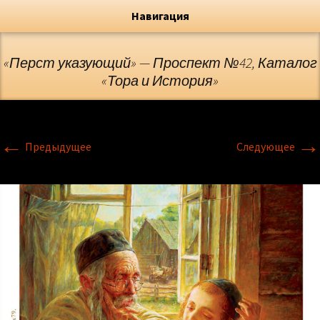
Художник, Официальный сайт
Переход
Флёрова Елена Николаевна
Навигация
«Перст указующий» — Проспект №42, Каталог
«Тора и История»
←
→
Предыдущее
Следующее