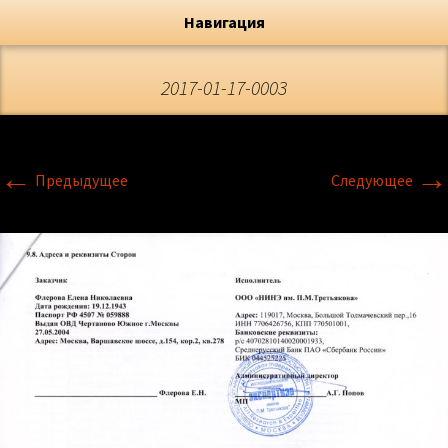
Художник, Официальный сайт
Переход
Флёрова Елена Николаевна
Навигация
2017-01-17-0003
←
→
Предыдущее
Следующее