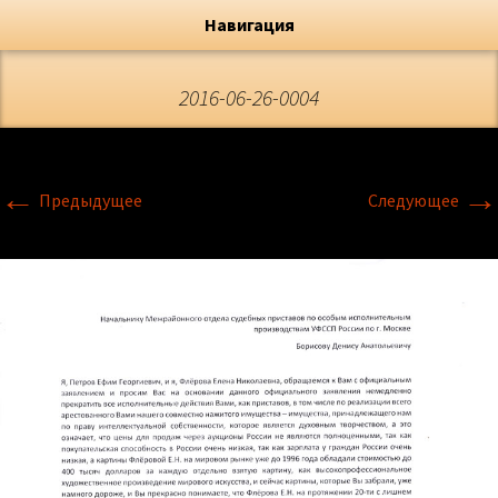
Художник, Официальный сайт
Переход
Флёрова Елена Николаевна
Навигация
2016-06-26-0004
←
→
Предыдущее
Следующее