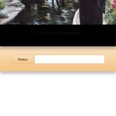
Картина Е.Н. Флёровой