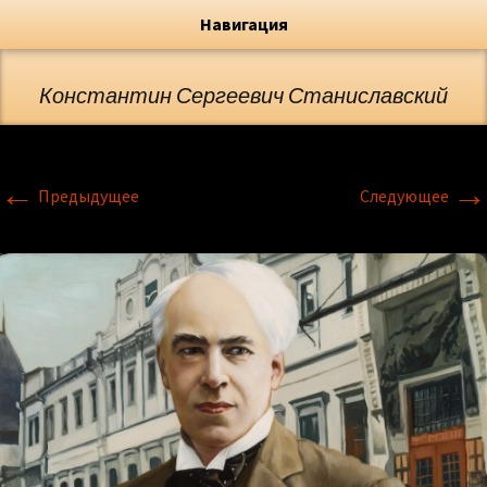
Художник, Официальный сайт
Переход
Флёрова Елена Николаевна
Навигация
Константин Сергеевич Станиславский
←
→
Предыдущее
Следующее