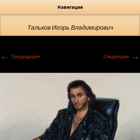
Художник, Официальный сайт
Переход
Флёрова Елена Николаевна
Навигация
Тальков Игорь Владимирович
←
→
Предыдущее
Следующее