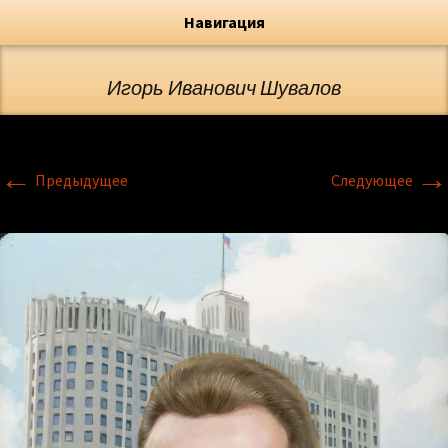
Художник, Официальный сайт
Переход
Флёрова Елена Николаевна
Навигация
Игорь Иванович Шувалов
←
→
Предыдущее
Следующее