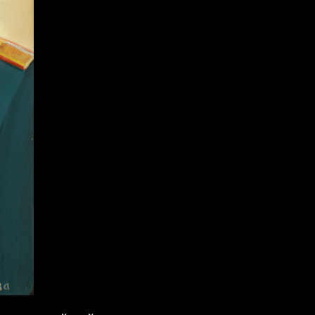
Коллекция малой
пластики И.Д. Кобзона