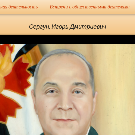
сайт
ная деятельность
Встречи с общественными деятелями
Елена Николае
Сергун, Игорь Дмитриевич