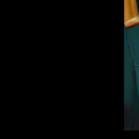
Каталог «Тора и
История»
Каталог «Российская
Государственная
Библиотека»
Коллекционная Серия:
«Английский Клуб»
Личные Коллекции
Елены Николаевны
Флёровой
Стоимость картин на
мировом рынке