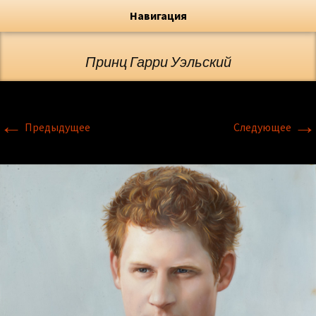
Художник, Официальный сайт
Переход
Флёрова Елена Николаевна
Навигация
Принц Гарри Уэльский
←
→
Предыдущее
Следующее