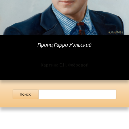
Принц Гарри Уэльский
Картина Е.Н. Флёровой