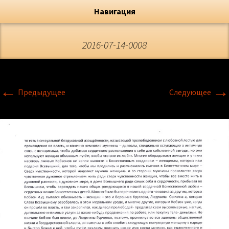
Художник, Официальный сайт
Переход
Флёрова Елена Николаевна
Навигация
2016-07-14-0008
←
→
Предыдущее
Следующее