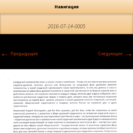
Художник, Официальный сайт
Переход
Флёрова Елена Николаевна
Навигация
2016-07-14-0005
←
→
Предыдущее
Следующее