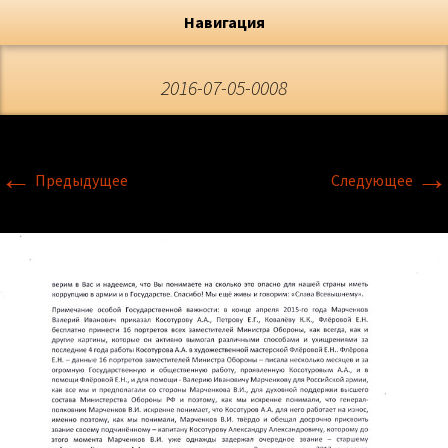
Художник, Официальный сайт
Переход
Флёрова Елена Николаевна
Навигация
2016-07-05-0008
←
→
Предыдущее
Следующее