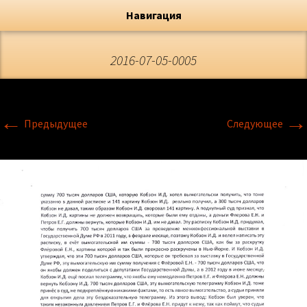
Художник, Официальный сайт
Переход
Флёрова Елена Николаевна
Навигация
2016-07-05-0005
←
→
Предыдущее
Следующее