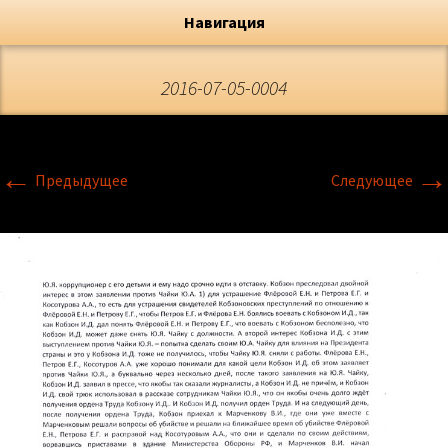
Художник, Официальный сайт
Переход
Флёрова Елена Николаевна
Навигация
2016-07-05-0004
←
→
Предыдущее
Следующее