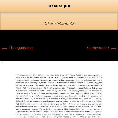
Художник, Официальный сайт
Переход
Флёрова Елена Николаевна
Навигация
2016-07-05-0004
←
→
Предыдущее
Следующее