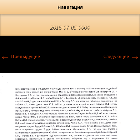
Художник, Официальный сайт
Переход
Флёрова Елена Николаевна
Навигация
2016-07-05-0004
←
→
Предыдущее
Следующее