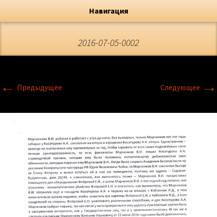
Художник, Официальный сайт
Переход
Флёрова Елена Николаевна
Навигация
2016-07-05-0002
←
→
Предыдущее
Следующее