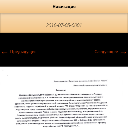
Художник, Официальный сайт
Переход
Флёрова Елена Николаевна
Навигация
2016-07-05-0001
←
→
Предыдущее
Следующее