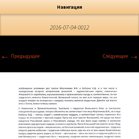
Художник, Официальный сайт
Переход
Флёрова Елена Николаевна
Навигация
2016-07-04-0012
←
→
Предыдущее
Следующее