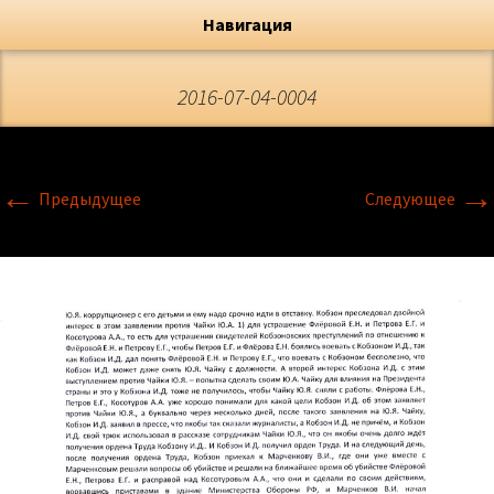
Художник, Официальный сайт
Переход
Флёрова Елена Николаевна
Навигация
2016-07-04-0004
←
→
Предыдущее
Следующее