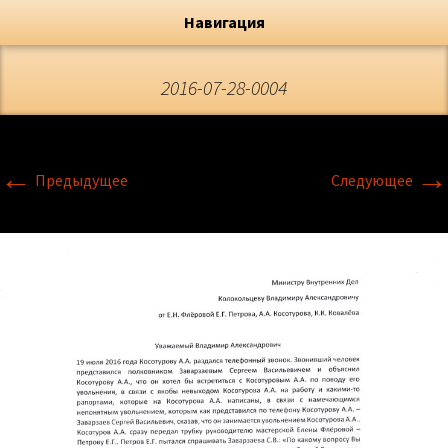
Художник, Официальный сайт
Переход
Флёрова Елена Николаевна
Навигация
2016-07-28-0004
←
→
Предыдущее
Следующее