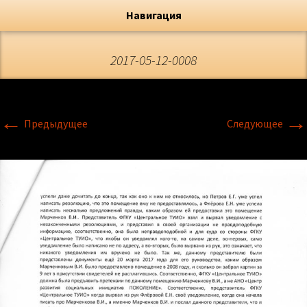
Художник, Официальный сайт
Переход
Флёрова Елена Николаевна
Навигация
2017-05-12-0008
←
→
Предыдущее
Следующее