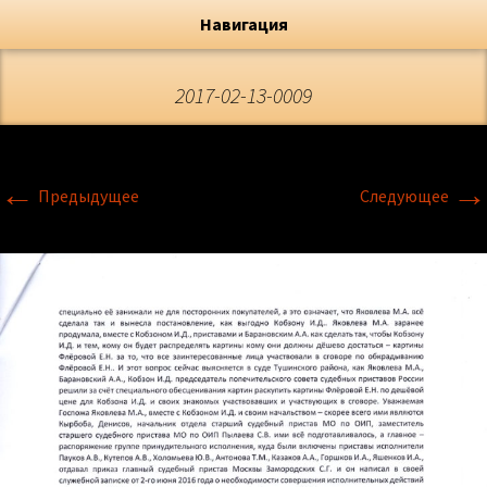
Художник, Официальный сайт
Переход
Флёрова Елена Николаевна
Навигация
2017-02-13-0009
←
→
Предыдущее
Следующее