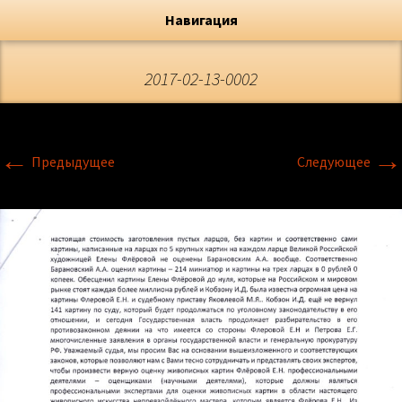
Художник, Официальный сайт
Переход
Флёрова Елена Николаевна
Навигация
2017-02-13-0002
←
→
Предыдущее
Следующее