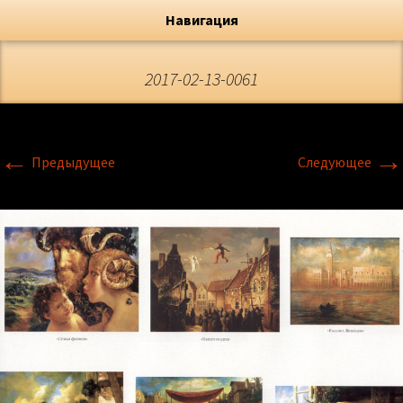
Художник, Официальный сайт
Переход
Флёрова Елена Николаевна
Навигация
2017-02-13-0061
←
→
Предыдущее
Следующее