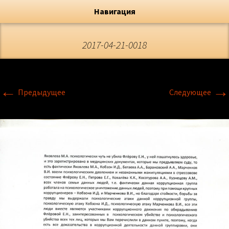
Художник, Официальный сайт
Переход
Флёрова Елена Николаевна
Навигация
2017-04-21-0018
←
→
Предыдущее
Следующее