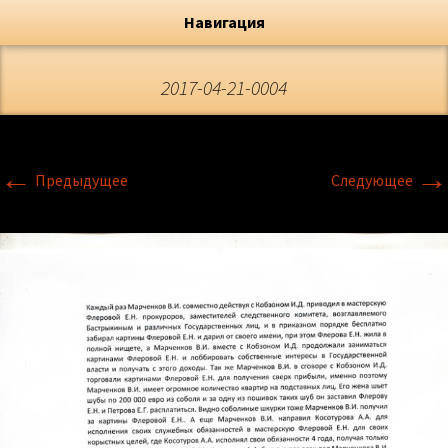
Художник, Официальный сайт
Переход
Флёрова Елена Николаевна
Навигация
2017-04-21-0004
←
→
Предыдущее
Следующее