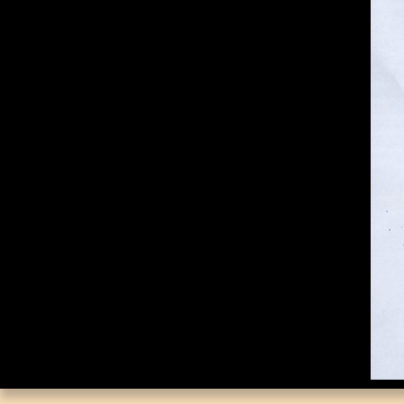
Каталог «Тора и
История»
Каталог «Российская
Государственная
Библиотека»
Коллекционная Серия:
«Английский Клуб»
Личные Коллекции
Елены Николаевны
Флёровой
Стоимость картин на
мировом рынке