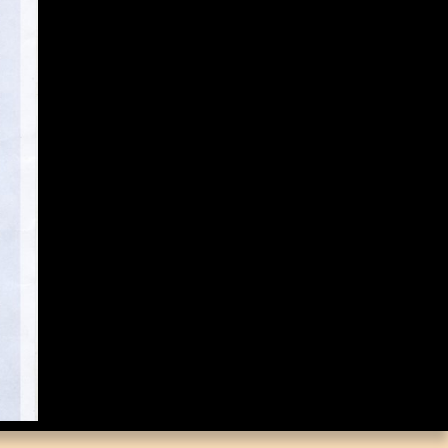
Коллекция малой
пластики И.Д. Кобзона