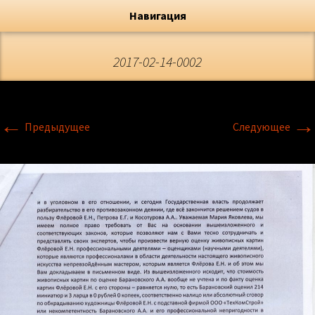
Художник, Официальный сайт
Переход
Флёрова Елена Николаевна
Навигация
2017-02-14-0002
←
→
Предыдущее
Следующее