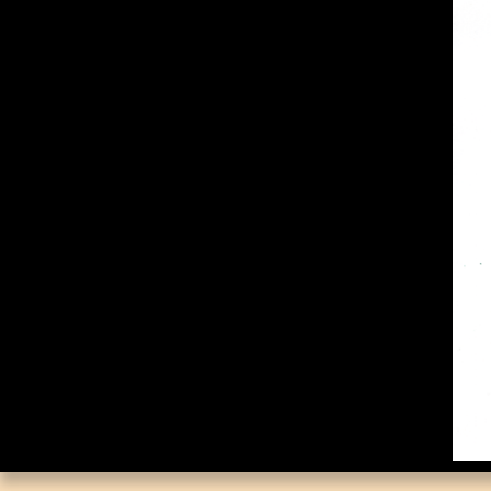
Каталог «Тора и
История»
Каталог «Российская
Государственная
Библиотека»
Коллекционная Серия:
«Английский Клуб»
Личные Коллекции
Елены Николаевны
Флёровой
Стоимость картин на
мировом рынке