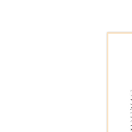
Каталог «Тора и
История»
Каталог «Российская
Государственная
Библиотека»
Коллекционная Серия:
«Английский Клуб»
Личные Коллекции
Елены Николаевны
Флёровой
Стоимость картин на
мировом рынке