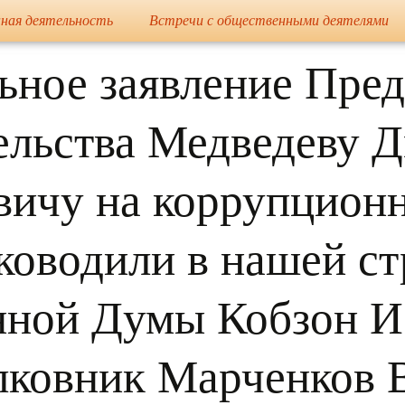
сайт
ная деятельность
Встречи с общественными деятелями
Елена Николае
ное заявление Пре
ельства Медведеву 
вичу на коррупцион
ководили в нашей ст
нной Думы Кобзон И.
ковник Марченков 