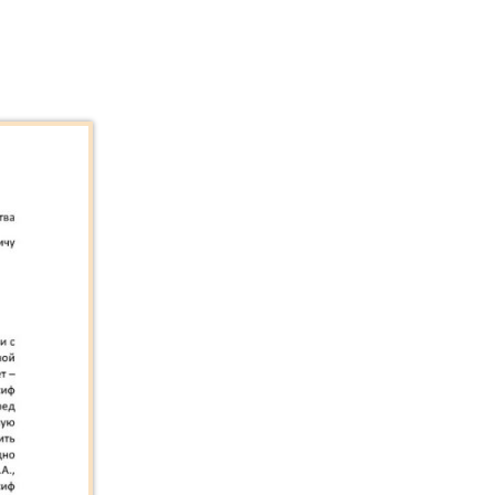
Коллекция малой
пластики И.Д. Кобзона