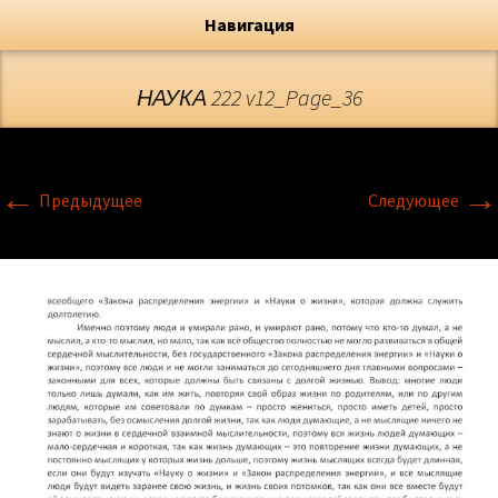
Художник, Официальный сайт
Переход
Флёрова Елена Николаевна
Навигация
НАУКА 222 v12_Page_36
←
→
Предыдущее
Следующее