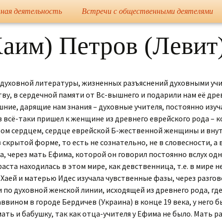
сайт
ная деятельность
Встречи с общественными деятелями
Елена Николае
аим) Петров (Левит)
ия духовной литературы, жизненных разъяснений духовными уч
тву, в сердечной памяти от Вс-вышнего и подарили нам её др
шние, дарящие нам знания – духовные учителя, постоянно из
всё-таки пришел к женщине из древнего еврейского рода – ко
ом сердцем, сердце еврейской Б-жественной женщины и внут
рытой форме, то есть не сознательно, не в словесности, а в 
 через мать Ефима, которой он говорил постоянно вслух одни 
раста находилась в этом мире, как девственница, т.е. в мире 
Хаей и матерью Идес изучала чувственные фазы, через разгов
и по духовной женской линии, исходящей из древнего рода, гд
ином в городе Бердичев (Украина) в конце 19 века, у него был
ать и бабушку, так как отца-учителя у Ефима не было. Мать р