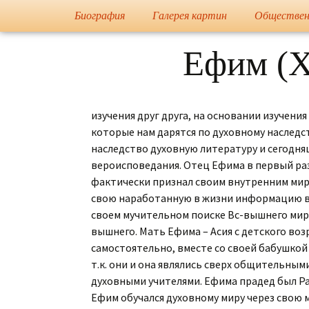
Художник, Официальный 
Переход
Биография
Галерея картин
Обществен
Флёрова 
Информация
Портреты
Ефим (Х
Грамоты
Еврейская Живопись
Публикации в прессе
Европейская Живопись
Журнал Культура
изучения друг друга, на основании изучен
которые нам дарятся по духовному наследс
Ученики и ученицы
Православная
наследство духовную литературу и сегодня
Живопись
вероисповедания. Отец Ефима в первый раз 
фактически признал своим внутренним мир
Мусульманская
свою наработанную в жизни информацию в ск
Живопись
своем мучительном поиске Вс-вышнего мира,
Графика
вышнего. Мать Ефима – Асия с детского воз
самостоятельно, вместе со своей бабушкой 
Каталог
т.к. они и она являлись сверх общительным
«Государственная
духовными учителями. Ефима прадед был Равв
Дума Федерального
Собрания РФ»
Ефим обучался духовному миру через свою м