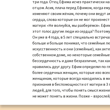
три года. Отец Ефима исчез практически на
Каталог «Тора и
отцом. Асия, плача перед Ефимом, когда ему
История»
изменяют своим жёнам, почему они ведут а
сердца, слова которые он не мог произнести
Каталог «Российская
матери: «Не волнуйся, мы разберёмся». Ефи
Государственная
Библиотека»
этот голос другие люди из сердца? Поэтому
Он уже в 4 года, в 5 лет специально встреч
Коллекционная Серия:
больше и больше понимал, что семейные люд
«Английский Клуб»
искусственность и они (семейные), как акт
собственном доме, но некоторые семейные 
Личные Коллекции
Елены Николаевны
бессердечность и даже безразличие, так ка
Флёровой
нравились друг другу. Ефим определял по г
более сердечных женщин, которые изо всех
Стоимость картин на
женщинам, которые всегда находились в мир
мировом рынке
признания в беспомощности от матери в 3 г
людей, для того, чтобы понять смысл жизни.
не может понять в жизни. Позже – взрослей,