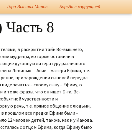
Тора Высших Миров
Борьба с коррупцией
вна
«Закон распределения
Государственный
 Часть 8
Суд над Кобзоном
Иосиф Кобзон ограбил
энергии» и «Наука о
Переворот 2016-2018
Флёрову Е.Н. и обидел
жизни»
внука миллиардера
Михаила Прохорова
Президент Торы
Выступления
Высших Миров
ителями, в раскрытии тайн Вс-вышнего,
президента Торы
Мировая сенсация –
Высших Миров
Кобзон является
евние мудрецы, которые оставили в
Амалеком
1-й Вице-Президент
учающие духовную литературу различного
Торы Высших Миров
Стихотворения
лена Левиных — Асие – матери Ефима, т.е.
Кобзона обвинили в
ренне, при зарождении сыновей передал
заказе Япончика и
Планета погибает
Пение
Калмановича
виде зачатья – своему сыну – Ефиму, о
и те же фразы, что он ищет Б-га, Вс-
Дело: Том 1
необъятной чувственности и
орную речь, т.е. прямое общение с людьми,
Дело: Том 2
е в прошлом все предки Ефима были –
о 12 человек детей, так же, как и у Иакова.
Компромат на Кобзона
ассталась с отцом Ефима, когда Ефиму было