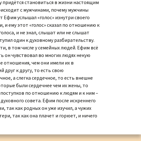
ему придётся становиться в жизни настоящим
Коллекция малой
происходит с мужчинами, почему мужчины
пластики И.Д. Кобзона
т Ефим услышал «голос» изнутри своего
и, и ему этот «голос» сказал по отношению к
олоса, и не знал, слышат или не слышат
ступил один к духовному разбирательству.
сти, в том числе у семейных людей. Ефим всё
ть он чувствовал во многих людях некую
е отношения, чем они имели их в
друг к другу, то есть свою
ное, а слегка сердечное, то есть внешне
оторые были сердечнее чем их жены, то
 поступков по отношению к людям и к ним –
з духовного совета. Ефим после искреннего
, так как родных он уже изучил, а чужих
тери, так как она плачет и горюет, и ничего