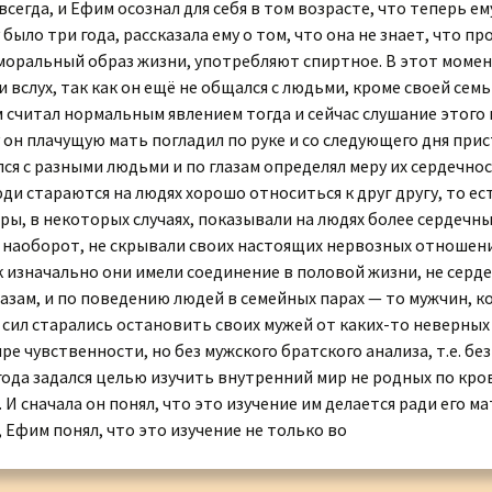
всегда, и Ефим осознал для себя в том возрасте, что теперь 
 было три года, рассказала ему о том, что она не знает, что 
моральный образ жизни, употребляют спиртное. В этот момен
 вслух, так как он ещё не общался с людьми, кроме своей семь
м считал нормальным явлением тогда и сейчас слушание этого г
 он плачущую мать погладил по руке и со следующего дня при
ался с разными людьми и по глазам определял меру их сердечно
и стараются на людях хорошо относиться к друг другу, то ес
еры, в некоторых случаях, показывали на людях более сердечны
наоборот, не скрывали своих настоящих нервозных отношений 
к изначально они имели соединение в половой жизни, не сердеч
лазам, и по поведению людей в семейных парах — то мужчин, к
 сил старались остановить своих мужей от каких-то неверных
е чувственности, но без мужского братского анализа, т.е. бе
ода задался целью изучить внутренний мир не родных по крови
 И сначала он понял, что это изучение им делается ради его ма
 Ефим понял, что это изучение не только во