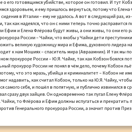
ле о его готовящимся убийстве, которое он готовил. И тут Коб
мся здоровьем, и ему пришлось вернуться, потому что Елена 
сидения в Италии – ему не удалось. А вот в следующий раз, из-
 так как надеялся, что он с ними теперь точно расправится по
ли Ефим и Елена Флёрова будут живы, а они живы, то они его р
окурора России – Чайки, что якобы у Чайки дети преступники
чтожить великую художницу мира и Ефима, духовного лидера 
ходит к нам Мошиях – спаситель мира (Авраамник). И так мы п
ом прокуроре России – Ю.Я. Чайке, так как Кобзон боялся пот
льный прокурор России не понял в чём дело, почему Кобзон ль
потому, что это мразь, убийца и криминалитет – Кобзон не име
мог надавить, как считал Кобзон, только на Ю.Я. Чайку, чтобы
лся самого себя, и пошёл в попятную, и публично извинился в
ал сразу двух зайцев. Он одновременно так пугал Елену Флёр
 Чайки, то Флёрова и Ефим должны испугаться и прекратить п
против Генерального прокурора России, а значит против През