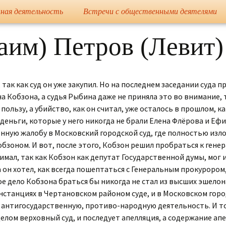
сайт
ная деятельность
Встречи с общественными деятелями
Елена Николае
им) Петров (Левит)
так как суд он уже закупил. Но на последнем заседании суда
 Кобзона, а судья Рыбина даже не приняла это во внимание, т
 пользу, а убийство, как он считал, уже осталось в прошлом, к
 деньги, которые у него никогда не брали Елена Флёрова и Ефи
ную жалобу в Московский городской суд, где полностью изл
зоном. И вот, после этого, Кобзон решил пробраться к ген
имал, так как Кобзон как депутат Государственной думы, мог
 он хотел, как всегда пошептаться с Генеральным прокурором
ное дело Кобзона браться бы никогда не стал из высших эшело
нстанциях в Чертановском районом суде, и в Московском город
о антигосударственную, противо-народную деятельность. И то
 делом верховный суд, и последует апелляция, а содержание а