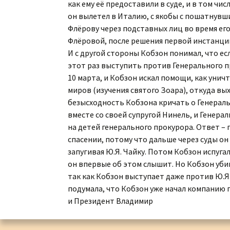
как ему её предоставили в суде, и в том чис
Каталог «Тора и
он вылетел в Италию, с якобы с пошатнувши
История»
Флёрову через подставных лиц во время его 
Флёровой, после решения первой инстанции,
Каталог «Российская
И с другой стороны Кобзон понимал, что ес
Государственная
Библиотека»
этот раз выступить против Генерального пр
10 марта, и Кобзон искал помощи, как уни
Коллекционная Серия:
миров (изучения святого Зоара), откуда вы
«Английский Клуб»
безысходность Кобзона кричать о Генеральн
вместе со своей супругой Нинель, и Генера
Личные Коллекции
Елены Николаевны
на детей генерального прокурора. Ответ – 
Флёровой
спасении, потому что дальше через суды он 
запугивая Ю.Я. Чайку. Потом Кобзон испуга
Стоимость картин на
он впервые об этом слышит. Но Кобзон убив
мировом рынке
так как Кобзон выступает даже против Ю.Я.
подумала, что Кобзон уже начал компанию 
и Президент Владимир