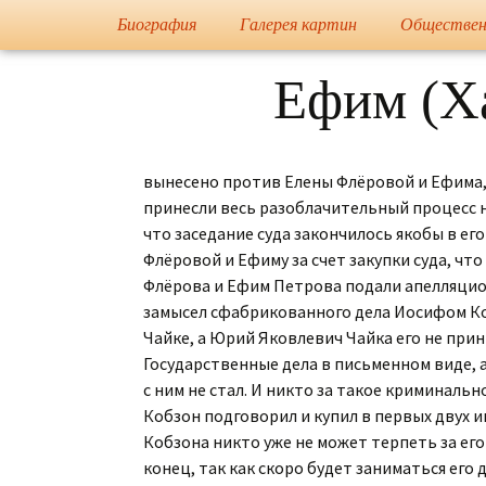
Художник, Официальный 
Переход
Биография
Галерея картин
Обществен
Флёрова 
Информация
Портреты
Ефим (Ха
Грамоты
Еврейская Живопись
Публикации в прессе
Европейская Живопись
Журнал Культура
вынесено против Елены Флёровой и Ефима, 
принесли весь разоблачительный процесс на
Ученики и ученицы
Православная
что заседание суда закончилось якобы в его
Живопись
Флёровой и Ефиму за счет закупки суда, что
Флёрова и Ефим Петрова подали апелляцион
Мусульманская
замысел сфабрикованного дела Иосифом Коб
Живопись
Чайке, а Юрий Яковлевич Чайка его не прин
Графика
Государственные дела в письменном виде, а
с ним не стал. И никто за такое криминаль
Каталог
Кобзон подговорил и купил в первых двух и
«Государственная
Кобзона никто уже не может терпеть за ег
Дума Федерального
Собрания РФ»
конец, так как скоро будет заниматься его