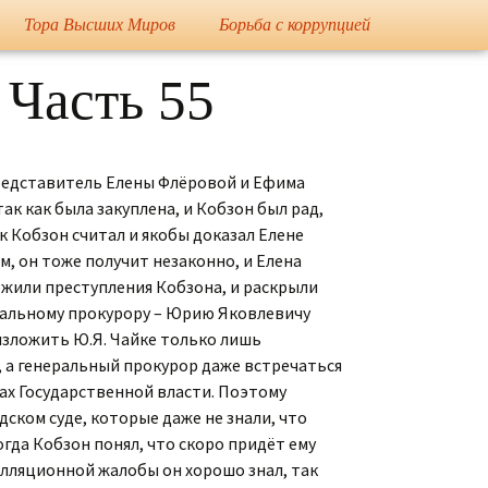
Тора Высших Миров
Борьба с коррупцией
вна
«Закон распределения
Государственный
 Часть 55
Суд над Кобзоном
Иосиф Кобзон ограбил
энергии» и «Наука о
Переворот 2016-2018
Флёрову Е.Н. и обидел
жизни»
внука миллиардера
Михаила Прохорова
Президент Торы
Выступления
Высших Миров
 представитель Елены Флёровой и Ефима
президента Торы
Мировая сенсация –
Высших Миров
Кобзон является
ак как была закуплена, и Кобзон был рад,
Амалеком
1-й Вице-Президент
ак Кобзон считал и якобы доказал Елене
Торы Высших Миров
Стихотворения
м, он тоже получит незаконно, и Елена
Кобзона обвинили в
ожили преступления Кобзона, и раскрыли
заказе Япончика и
Планета погибает
Пение
Калмановича
еральному прокурору – Юрию Яковлевичу
 изложить Ю.Я. Чайке только лишь
Дело: Том 1
, а генеральный прокурор даже встречаться
нах Государственной власти. Поэтому
Дело: Том 2
ском суде, которые даже не знали, что
гда Кобзон понял, что скоро придёт ему
Компромат на Кобзона
пелляционной жалобы он хорошо знал, так